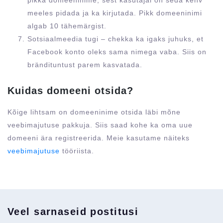
pikka domeeninime, sest kasutajal on seda kehv
meeles pidada ja ka kirjutada. Pikk domeeninimi
algab 10 tähemärgist.
Sotsiaalmeedia tugi
– chekka ka igaks juhuks, et
Facebook konto oleks sama nimega vaba. Siis on
brändituntust parem kasvatada.
Kuidas domeeni otsida?
Kõige lihtsam on domeeninime otsida läbi mõne
veebimajutuse pakkuja. Siis saad kohe ka oma uue
domeeni ära registreerida. Meie kasutame näiteks
veebimajutuse
tööriista.
Veel sarnaseid postitusi