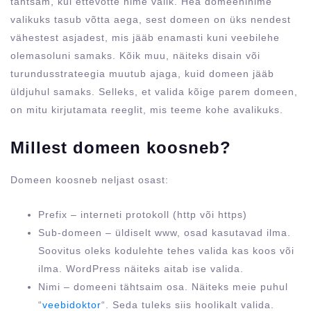
tähtsam, kui ettevõtte nime valik. Hea domeeninime
valikuks tasub võtta aega, sest domeen on üks nendest
vähestest asjadest, mis jääb enamasti kuni veebilehe
olemasoluni samaks. Kõik muu, näiteks disain või
turundusstrateegia muutub ajaga, kuid domeen jääb
üldjuhul samaks. Selleks, et valida kõige parem domeen,
on mitu kirjutamata reeglit, mis teeme kohe avalikuks.
Millest domeen koosneb?
Domeen koosneb neljast osast:
Prefix – interneti protokoll (http või https)
Sub-domeen – üldiselt www, osad kasutavad ilma.
Soovitus oleks kodulehte tehes valida kas koos või
ilma. WordPress näiteks aitab ise valida.
Nimi – domeeni tähtsaim osa. Näiteks meie puhul
“
veebidoktor
“. Seda tuleks siis hoolikalt valida.