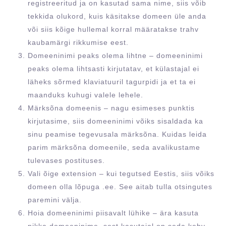
registreeritud ja on kasutad sama nime, siis võib
tekkida olukord, kuis käsitakse domeen üle anda
või siis kõige hullemal korral määratakse trahv
kaubamärgi rikkumise eest.
Domeeninimi peaks olema lihtne
– domeeninimi
peaks olema lihtsasti kirjutatav, et külastajal ei
läheks sõrmed klaviatuuril tagurpidi ja et ta ei
maanduks kuhugi valele lehele.
Märksõna domeenis
– nagu esimeses punktis
kirjutasime, siis domeeninimi võiks sisaldada ka
sinu peamise tegevusala märksõna. Kuidas leida
parim märksõna domeenile, seda avalikustame
tulevases postituses.
Vali õige extension
– kui tegutsed Eestis, siis võiks
domeen olla lõpuga .ee. See aitab tulla otsingutes
paremini välja.
Hoia domeeninimi piisavalt lühike
– ära kasuta