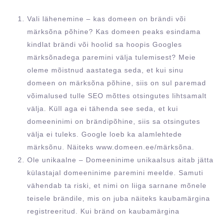
Vali lähenemine
– kas domeen on brändi või
märksõna põhine? Kas domeen peaks esindama
kindlat brändi või hoolid sa hoopis Googles
märksõnadega paremini välja tulemisest? Meie
oleme mõistnud aastatega seda, et kui sinu
domeen on märksõna põhine, siis on sul paremad
võimalused tulle SEO mõttes otsingutes lihtsamalt
välja. Küll aga ei tähenda see seda, et kui
domeeninimi on brändipõhine, siis sa otsingutes
välja ei tuleks. Google loeb ka alamlehtede
märksõnu. Näiteks www.domeen.ee/märksõna.
Ole unikaalne
– Domeeninime unikaalsus aitab jätta
külastajal domeeninime paremini meelde. Samuti
vähendab ta riski, et nimi on liiga sarnane mõnele
teisele brändile, mis on juba näiteks kaubamärgina
registreeritud. Kui bränd on kaubamärgina