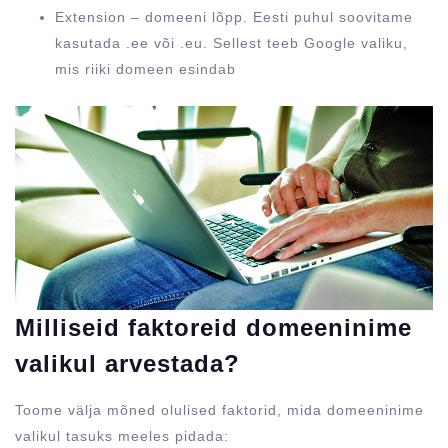
Extension – domeeni lõpp. Eesti puhul soovitame
kasutada .ee või .eu. Sellest teeb Google valiku,
mis riiki domeen esindab
Milliseid faktoreid domeeninime
valikul arvestada?
Toome välja mõned olulised faktorid, mida domeeninime
valikul tasuks meeles pidada: