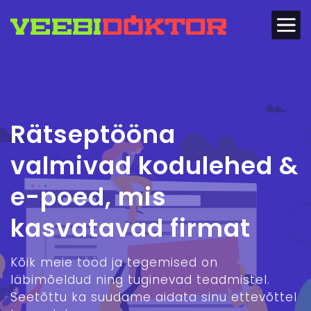
Rätseptööna
valmivad kodulehed &
e-poed, mis
kasvatavad firmat
Kõik meie tööd ja tegemised on
läbimõeldud ning tuginevad teadmistel.
Seetõttu ka suudame aidata sinu ettevõttel