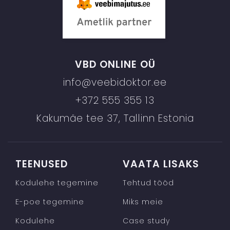
VBD ONLINE OÜ
info@veebidoktor.ee
+372 555 355 13
Kakumäe tee 37, Tallinn Estonia
TEENUSED
VAATA LISAKS
Kodulehe tegemine
Tehtud tööd
E-poe tegemine
Miks meie
Kodulehe
Case study