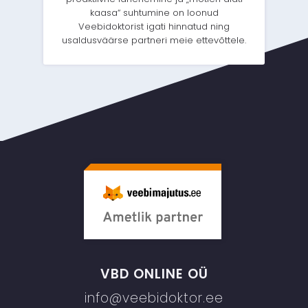
kaasa“ suhtumine on loonud
Veebidoktorist igati hinnatud ning
usaldusväärse partneri meie ettevõttele.
VBD ONLINE OÜ
info@veebidoktor.ee