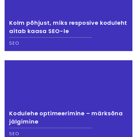
Kolm põhjust, miks resposive koduleht
aitab kaasa SEO-le
SEO
Kodulehe optimeerimine – märksõna
jälgimine
SEO