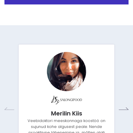
Merilin Kiis
Veebidoktori meeskonnaga koostöö on
sujunud kohe algusest peale. Nende
proaktiivne lähenemine ja „mõtlen alati