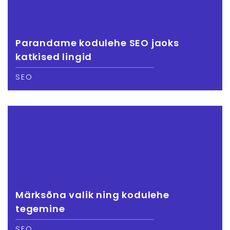
Parandame kodulehe SEO jaoks
katkised lingid
SEO
Märksõna valik ning kodulehe
tegemine
SEO