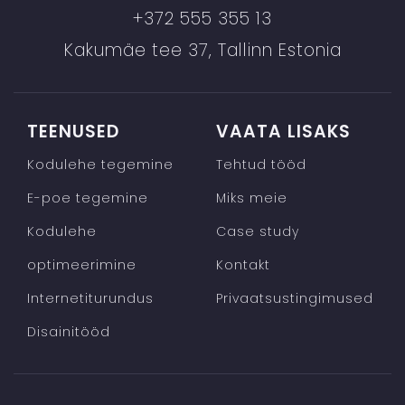
+372 555 355 13
Kakumäe tee 37, Tallinn Estonia
TEENUSED
VAATA LISAKS
Kodulehe tegemine
Tehtud tööd
E-poe tegemine
Miks meie
Kodulehe
Case study
optimeerimine
Kontakt
Internetiturundus
Privaatsustingimused
Disainitööd