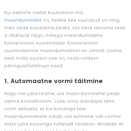
Kui eelmine nädal kirjutasime mis
maandumisleht
on, kellele see suunatud on ning
miks seda kasutama peaks, siis täna anname teile
4 üllatavat nippi, millega maandumislehe
konversiooni suurendada. Konversiooni
suurendamine maandumislehel on ülimalt oluline,
sest mida suurem see on, seda rohkem
päringuid/tellimusi saad.
1. Automaatne vormi täitmine
Nagu me juba teame, siis maandumislehel peab
olema kontaktivorm. Lase oma arendajal teha
vorm selliseks, et kui külastaja teie
maandumislehele satub, siis esimene väli vormis
oleks juba kursoriga koheselt täidetav. Niiöelda, et