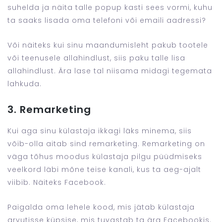
suhelda ja näita talle popup kasti sees vormi, kuhu
ta saaks lisada oma telefoni või emaili aadressi?
Või näiteks kui sinu maandumisleht pakub tootele
või teenusele allahindlust, siis paku talle lisa
allahindlust. Ära lase tal niisama midagi tegemata
lahkuda.
3. Remarketing
Kui aga sinu külastaja ikkagi läks minema, siis
võib-olla aitab sind remarketing. Remarketing on
väga tõhus moodus külastaja pilgu püüdmiseks
veelkord läbi mõne teise kanali, kus ta aeg-ajalt
viibib. Näiteks Facebook.
Paigalda oma lehele kood, mis jätab külastaja
arvutisse küpsise, mis tuvastab ta ära Facebookis.