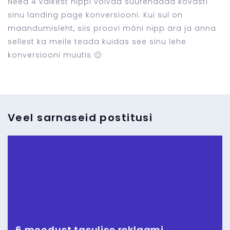
Need 4 väikest nippi võivad suurendada kõvasti
sinu landing page konversiooni. Kui sul on
maandumisleht, siis proovi mõni nipp ära ja anna
sellest ka meile teada kuidas see sinu lehe
konversiooni muutis 🙂
Veel sarnaseid postitusi
6 moodust tasulise reklaami