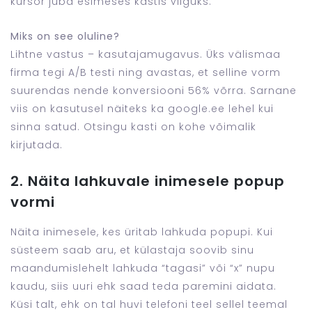
kursor juba esimeses kastis vilguks.
Miks on see oluline?
Lihtne vastus – kasutajamugavus. Üks välismaa
firma tegi A/B testi ning avastas, et selline vorm
suurendas nende konversiooni 56% võrra. Sarnane
viis on kasutusel näiteks ka google.ee lehel kui
sinna satud. Otsingu kasti on kohe võimalik
kirjutada.
2. Näita lahkuvale inimesele popup
vormi
Näita inimesele, kes üritab lahkuda popupi. Kui
süsteem saab aru, et külastaja soovib sinu
maandumislehelt lahkuda “tagasi” või “x” nupu
kaudu, siis uuri ehk saad teda paremini aidata.
Küsi talt, ehk on tal huvi telefoni teel sellel teemal