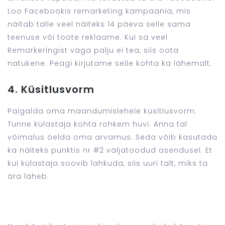
Loo Facebookis remarketing kampaania, mis
näitab talle veel näiteks 14 päeva selle sama
teenuse või toote reklaame. Kui sa veel
Remarkeringist väga palju ei tea, siis oota
natukene. Peagi kirjutame selle kohta ka lähemalt.
4. Küsitlusvorm
Paigalda oma maandumislehele küsitlusvorm.
Tunne külastaja kohta rohkem huvi. Anna tal
võimalus öelda oma arvamus. Seda võib kasutada
ka näiteks punktis nr #2 väljatoodud asendusel. Et
kui külastaja soovib lahkuda, siis uuri talt, miks ta
ära läheb.