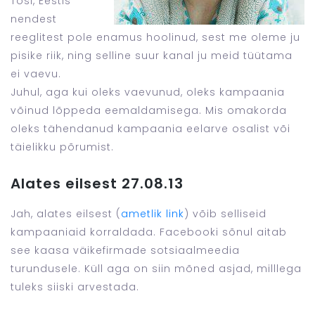
Tõsi, Eestis
nendest
reeglitest pole enamus hoolinud, sest me oleme ju
pisike riik, ning selline suur kanal ju meid tüütama
ei vaevu.
Juhul, aga kui oleks vaevunud, oleks kampaania
võinud lõppeda eemaldamisega. Mis omakorda
oleks tähendanud kampaania eelarve osalist või
täielikku põrumist.
Alates eilsest 27.08.13
Jah, alates eilsest (
ametlik link
) võib selliseid
kampaaniaid korraldada. Facebooki sõnul aitab
see kaasa väikefirmade sotsiaalmeedia
turundusele. Küll aga on siin mõned asjad, milllega
tuleks siiski arvestada.