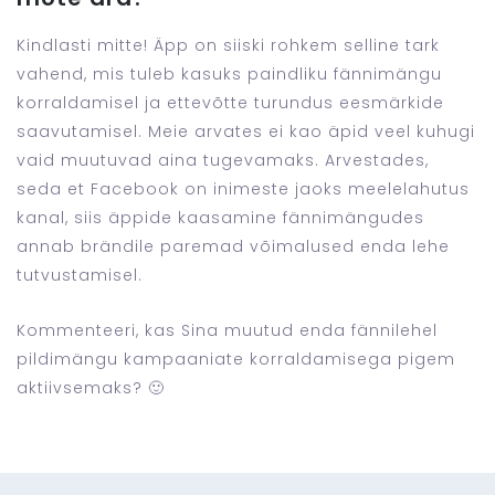
Kindlasti mitte! Äpp on siiski rohkem selline tark
vahend, mis tuleb kasuks paindliku fännimängu
korraldamisel ja ettevõtte turundus eesmärkide
saavutamisel. Meie arvates ei kao äpid veel kuhugi
vaid muutuvad aina tugevamaks. Arvestades,
seda et Facebook on inimeste jaoks meelelahutus
kanal, siis äppide kaasamine fännimängudes
annab brändile paremad võimalused enda lehe
tutvustamisel.
Kommenteeri, kas Sina muutud enda fännilehel
pildimängu kampaaniate korraldamisega pigem
aktiivsemaks? 🙂