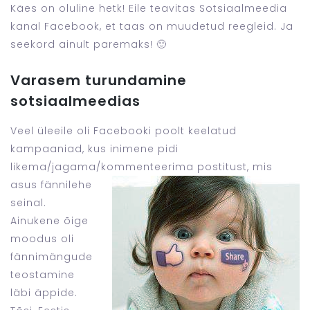
Käes on oluline hetk! Eile teavitas Sotsiaalmeedia
kanal Facebook, et taas on muudetud reegleid. Ja
seekord ainult paremaks! 🙂
Varasem turundamine
sotsiaalmeedias
Veel üleeile oli Facebooki poolt keelatud
kampaaniad, kus inimene pidi
likema/jagama/kommenteerima postitust, mis
asus
fännilehe
seinal.
Ainukene õige
moodus oli
fännimängude
teostamine
läbi äppide.