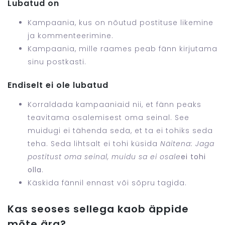
Lubatud on
Kampaania, kus on nõutud postituse likemine
ja kommenteerimine.
Kampaania, mille raames peab fänn kirjutama
sinu postkasti.
Endiselt ei ole lubatud
Korraldada kampaaniaid nii, et fänn peaks
teavitama osalemisest oma seinal. See
muidugi ei tähenda seda, et ta ei tohiks seda
teha. Seda lihtsalt ei tohi küsida
Näitena: Jaga
postitust oma seinal, muidu sa ei osale
ei tohi
olla
.
Käskida fännil ennast või sõpru tagida.
Kas seoses sellega kaob äppide
mõte ära?