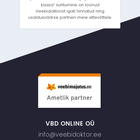
kaasa“ suhtumine on loonud
Veebidoktorist igati hinnatud ning
usaldusväärse partneri meie ettevõttele.
VBD ONLINE OÜ
info@veebidoktor.ee