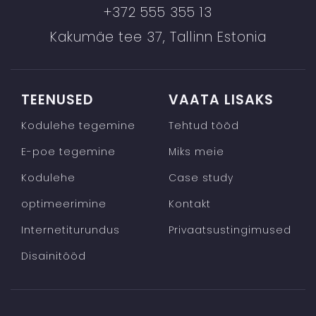
+372 555 355 13
Kakumäe tee 37, Tallinn Estonia
TEENUSED
VAATA LISAKS
Kodulehe tegemine
Tehtud tööd
E-poe tegemine
Miks meie
Kodulehe
Case study
optimeerimine
Kontakt
Internetiturundus
Privaatsustingimused
Disainitööd